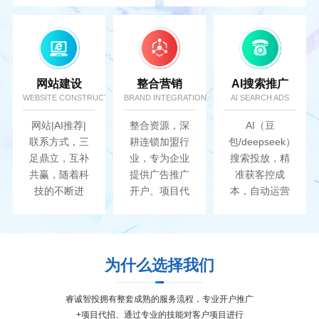
最大化....
网站建设
整合营销
AI搜索推广
WEBSITE CONSTRUCTION
BRAND INTEGRATION
AI SEARCH ADS
网站|AI推荐|
整合资源，深
AI（豆
联系方式，三
耕连锁加盟行
包/deepseek）
足鼎立，互补
业，专为企业
搜索投放，精
共赢，随着科
提供广告推广
准获客控成
技的不断进
开户、项目代
本，自动运营
步，AI网络已
招、AI搜索推
高效提升转
经成为人们必
广、网站建
化..
不可少的一种
设...
生活方式...
为什么选择我们
睿诚智投拥有整套成熟的服务流程，专业开户推广
+项目代招、通过专业的技能对客户项目进行