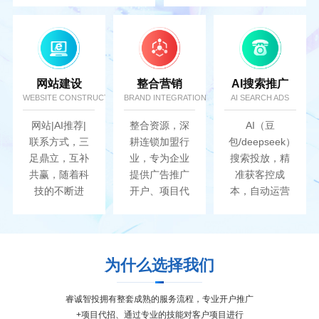
最大化....
网站建设
整合营销
AI搜索推广
WEBSITE CONSTRUCTION
BRAND INTEGRATION
AI SEARCH ADS
网站|AI推荐|
整合资源，深
AI（豆
联系方式，三
耕连锁加盟行
包/deepseek）
足鼎立，互补
业，专为企业
搜索投放，精
共赢，随着科
提供广告推广
准获客控成
技的不断进
开户、项目代
本，自动运营
步，AI网络已
招、AI搜索推
高效提升转
经成为人们必
广、网站建
化..
不可少的一种
设...
生活方式...
为什么选择我们
睿诚智投拥有整套成熟的服务流程，专业开户推广
+项目代招、通过专业的技能对客户项目进行