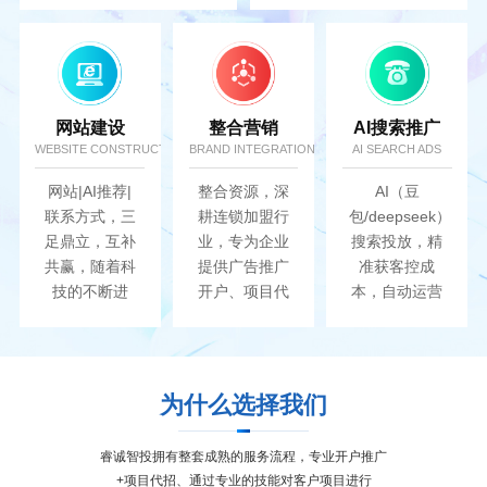
最大化....
网站建设
整合营销
AI搜索推广
WEBSITE CONSTRUCTION
BRAND INTEGRATION
AI SEARCH ADS
网站|AI推荐|
整合资源，深
AI（豆
联系方式，三
耕连锁加盟行
包/deepseek）
足鼎立，互补
业，专为企业
搜索投放，精
共赢，随着科
提供广告推广
准获客控成
技的不断进
开户、项目代
本，自动运营
步，AI网络已
招、AI搜索推
高效提升转
经成为人们必
广、网站建
化..
不可少的一种
设...
生活方式...
为什么选择我们
睿诚智投拥有整套成熟的服务流程，专业开户推广
+项目代招、通过专业的技能对客户项目进行