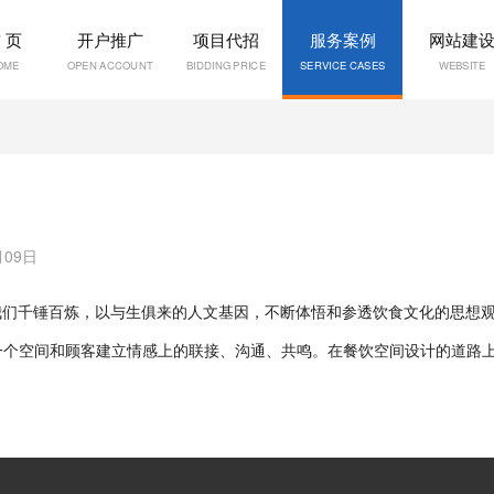
 页
开户推广
项目代招
服务案例
网站建
OME
OPEN ACCOUNT
BIDDING PRICE
SERVICE CASES
WEBSITE
月09日
们千锤百炼，以与生俱来的人文基因，不断体悟和参透饮食文化的思想观
每一个空间和顾客建立情感上的联接、沟通、共鸣。在餐饮空间设计的道路