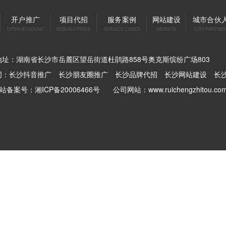
开户推广
项目代招
服务案例
网站建设
城市合伙
OPEN ACCOUNT
BIDDING PRICE
SERVICE CASES
WEBSITE
CITY PARTNE
地址：湖南省长沙市岳麓区望岳街道杜鹃路858号奥克斯缤纷广场803
词：
长沙抖音推广
长沙朋友圈推广
长沙品牌代招
长沙网站建设
长沙
网站备案号：湘ICP备20006466号
公司网站：www.ruichengzhitou.co