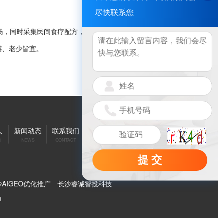
尽快联系您
场，同时采集民间食疗配方，萃取48味中草药，香辣而不燥。
膳、老少皆宜。
人
新闻动态
联系我们
R
NEWS
CONTACT
提 交
AIGEO优化推广
长沙睿诚智投科技
m