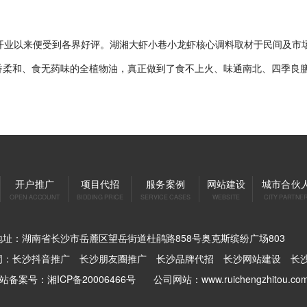
自开业以来便受到各界好评。湖湘大虾小巷小龙虾核心调料取材于民间及市
香柔和、食无药味的全植物油，真正做到了食不上火、味通南北、四季良
开户推广
项目代招
服务案例
网站建设
城市合伙
OPEN ACCOUNT
BIDDING PRICE
SERVICE CASES
WEBSITE
CITY PARTNE
地址：湖南省长沙市岳麓区望岳街道杜鹃路858号奥克斯缤纷广场803
词：
长沙抖音推广
长沙朋友圈推广
长沙品牌代招
长沙网站建设
长沙
网站备案号：湘ICP备20006466号
公司网站：www.ruichengzhitou.co